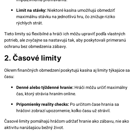
Limit na stávky:
Niektoré kasína umožňujú obmedziť
maximálnu stávku na jednotlivú hru, čo znižuje riziko
rýchlych strát.
Tieto limity sú flexibilné a hráči ich môžu upraviť podľa vlastných
potrieb, ale zvyčajne sa nastavujú tak, aby poskytovali primeranú
ochranu bez obmedzenia zábavy.
2. Časové limity
Okrem finančných obmedzení poskytujú kasína aj limity týkajúce sa
času:
Denné alebo týždenné hranie:
Hráči môžu určiť maximálny
čas, ktorý strávia hraním online.
Pripomienky reality checks:
Po určitom čase hrania sa
hráčovi zobrazí upozornenie, koľko času už strávil.
Časové limity pomáhajú hráčom udržať hranie ako zábavu, nie ako
aktivitu narúšajúcu bežný život.