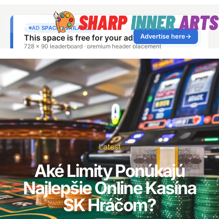
Latest
Aké Limity Ponúkajú
Najlepšie Online Kasína
SK Hráčom?