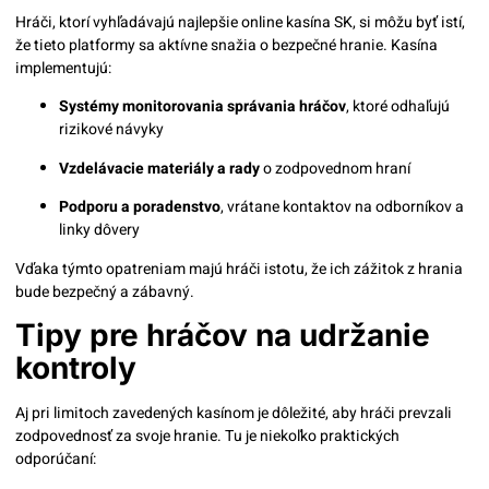
Hráči, ktorí vyhľadávajú najlepšie online kasína SK, si môžu byť istí,
že tieto platformy sa aktívne snažia o bezpečné hranie. Kasína
implementujú:
Systémy monitorovania správania hráčov
, ktoré odhaľujú
rizikové návyky
Vzdelávacie materiály a rady
o zodpovednom hraní
Podporu a poradenstvo
, vrátane kontaktov na odborníkov a
linky dôvery
Vďaka týmto opatreniam majú hráči istotu, že ich zážitok z hrania
bude bezpečný a zábavný.
Tipy pre hráčov na udržanie
kontroly
Aj pri limitoch zavedených kasínom je dôležité, aby hráči prevzali
zodpovednosť za svoje hranie. Tu je niekoľko praktických
odporúčaní: