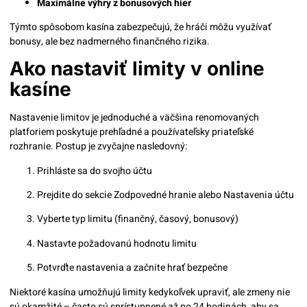
Maximálne výhry z bonusových hier
Týmto spôsobom kasína zabezpečujú, že hráči môžu využívať
bonusy, ale bez nadmerného finančného rizika.
Ako nastaviť limity v online
kasíne
Nastavenie limitov je jednoduché a väčšina renomovaných
platforiem poskytuje prehľadné a používateľsky priateľské
rozhranie. Postup je zvyčajne nasledovný:
Prihláste sa do svojho účtu
Prejdite do sekcie Zodpovedné hranie alebo Nastavenia účtu
Vyberte typ limitu (finančný, časový, bonusový)
Nastavte požadovanú hodnotu limitu
Potvrďte nastavenia a začnite hrať bezpečne
Niektoré kasína umožňujú limity kedykoľvek upraviť, ale zmeny nie
sú okamžité – často sú sprístupnené až po 24 hodinách, aby sa