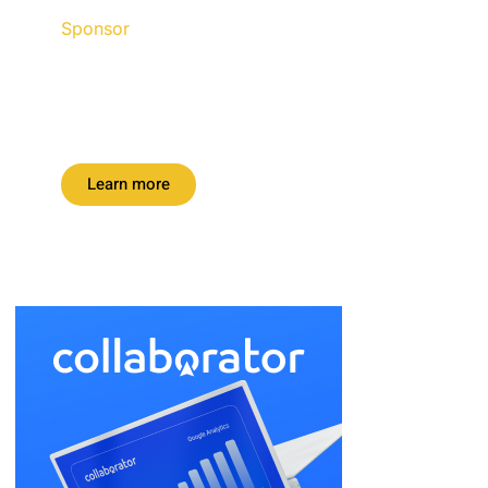
Sponsor
Discount up to 45% for this
road trip this month.
Learn more