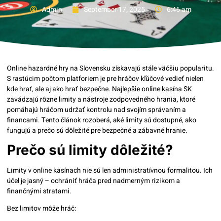
Admin
September 17, 2025
6:46 am
Online hazardné hry na Slovensku získavajú stále väčšiu popularitu.
S rastúcim počtom platforiem je pre hráčov kľúčové vedieť nielen
kde hrať, ale aj ako hrať bezpečne. Najlepšie online kasína SK
zavádzajú rôzne limity a nástroje zodpovedného hrania, ktoré
pomáhajú hráčom udržať kontrolu nad svojím správaním a
financami. Tento článok rozoberá, aké limity sú dostupné, ako
fungujú a prečo sú dôležité pre bezpečné a zábavné hranie.
Prečo sú limity dôležité?
Limity v online kasínach nie sú len administratívnou formalitou. Ich
účel je jasný – ochrániť hráča pred nadmerným rizikom a
finančnými stratami.
Bez limitov môže hráč: