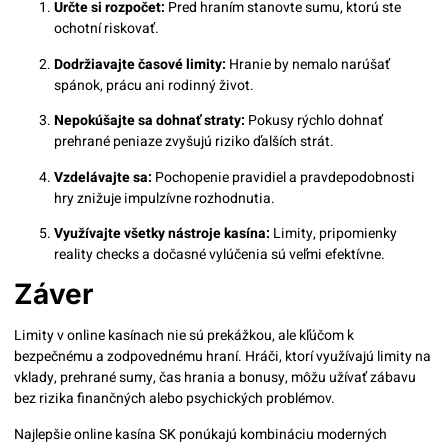
Určte si rozpočet:
Pred hraním stanovte sumu, ktorú ste
ochotní riskovať.
Dodržiavajte časové limity:
Hranie by nemalo narúšať
spánok, prácu ani rodinný život.
Nepokúšajte sa dohnať straty:
Pokusy rýchlo dohnať
prehrané peniaze zvyšujú riziko ďalších strát.
Vzdelávajte sa:
Pochopenie pravidiel a pravdepodobnosti
hry znižuje impulzívne rozhodnutia.
Využívajte všetky nástroje kasína:
Limity, pripomienky
reality checks a dočasné vylúčenia sú veľmi efektívne.
Záver
Limity v online kasínach nie sú prekážkou, ale kľúčom k
bezpečnému a zodpovednému hraní. Hráči, ktorí využívajú limity na
vklady, prehrané sumy, čas hrania a bonusy, môžu užívať zábavu
bez rizika finančných alebo psychických problémov.
Najlepšie online kasína SK ponúkajú kombináciu moderných