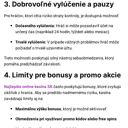
3. Dobrovoľné vylúčenie a pauzy
Pre hráčov, ktorí cítia riziko straty kontroly, je dostupná možnosť:
Dočasného vylúčenia:
Hráč si môže pozastaviť účet na
určený čas (napríklad 24 hodín, týždeň alebo mesiac).
Trvalé vylúčenie:
V prípade vážnych problémov hráč môže
požiadať o trvalé uzavretie účtu.
Tieto možnosti poskytujú silný nástroj sebaobmedzenia, ktorý
pomáha predchádzať závislosti.
4. Limity pre bonusy a promo akcie
Najlepšie online kasína SK
často poskytujú bonusy, ktoré zvyšujú
zážitok z hrania. Aby sa predišlo nadmernému riziku, kasína
zavádzajú limity aj na:
Maximálnu výšku bonusu
, ktorý je možné aktivovať
Obmedzenia pri využívaní promo kódov alebo free spins