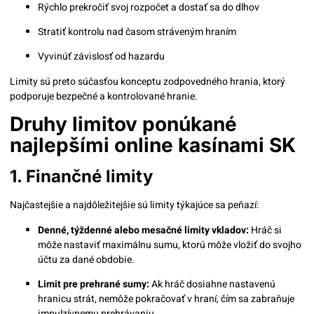
Rýchlo prekročiť svoj rozpočet a dostať sa do dlhov
Stratiť kontrolu nad časom stráveným hraním
Vyvinúť závislosť od hazardu
Limity sú preto súčasťou konceptu zodpovedného hrania, ktorý
podporuje bezpečné a kontrolované hranie.
Druhy limitov ponúkané
najlepšími online kasínami SK
1. Finančné limity
Najčastejšie a najdôležitejšie sú limity týkajúce sa peňazí:
Denné, týždenné alebo mesačné limity vkladov:
Hráč si
môže nastaviť maximálnu sumu, ktorú môže vložiť do svojho
účtu za dané obdobie.
Limit pre prehrané sumy:
Ak hráč dosiahne nastavenú
hranicu strát, nemôže pokračovať v hraní, čím sa zabraňuje
impulzívnemu prehrávaniu.